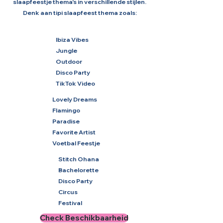
slaapfeestje thema's in verschillende stijlen.
Denk aan tipi slaapfeest thema zoals:
Ibiza Vibes
Jungle
Outdoor
Disco Party
TikTok Video
Lovely Dreams
Flamingo
Paradise
Favorite Artist
Voetbal Feestje
Stitch Ohana
Bachelorette
Disco Party
Circus
Festival
Check Beschikbaarheid