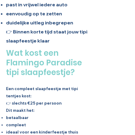
past in vrijwel iedere auto
eenvoudig op te zetten
duidelijke uitleg inbegrepen
👉 Binnen korte tijd staat jouw tipi
slaapfeestje klaar
Wat kost een
Flamingo Paradise
tipi slaapfeestje?
Een compleet slaapfeestje met tipi
tentjes kost:
👉 slechts €25 per persoon
Dit maakt het:
betaalbaar
compleet
ideaal voor een kinderfeestje thuis