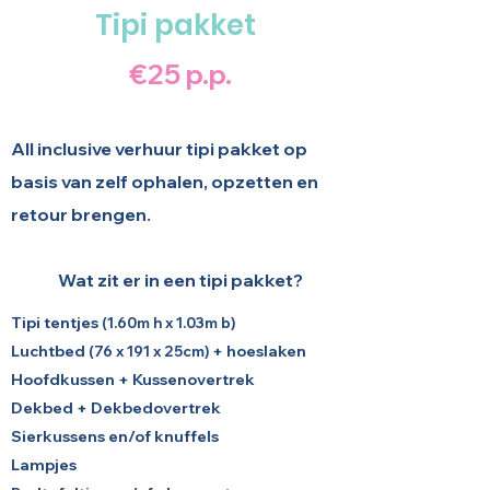
Tipi pakket
€25 p.p.
All inclusive verhuur tipi pakket op
basis van zelf ophalen, opzetten en
retour brengen.​​
Wat zit er in een tipi pakket?
Tipi tentjes
(1.60m h x 1.03m b)
Luchtbed
+ hoeslaken
(76 x 191 x 25cm)
Hoofdkussen + Kussenovertrek
Dekbed + Dekbedovertrek
Sierkussens en/of knuffels
Lampjes