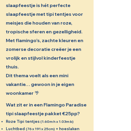
slaapfeestje is hét perfecte
slaapfeestje met tipi tentjes voor
meisjes die houden van roze,
tropische sferen en gezelligheid.
Met flamingo’s, zachte kleuren en
zomerse decoratie creëer je een
vrolijk en stijlvol kinderfeestje
thuis.
Dit thema voelt als een mini
vakantie… gewoon in je eigen
woonkamer 🌴
Wat zit er in een Flamingo Paradise
tipi slaapfeestje pakket €25pp?
Roze Tipi tentjes
(1.60m h x 1.03m b)
Luchtbed
+ hoeslaken
(76 x 191 x 25cm)