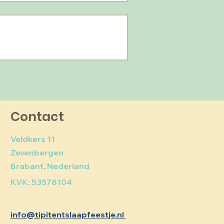
Contact
Veldkers 11
Zevenbergen
Brabant, Nederland
KVK: 53578104
info@tipitentslaapfeestje.nl