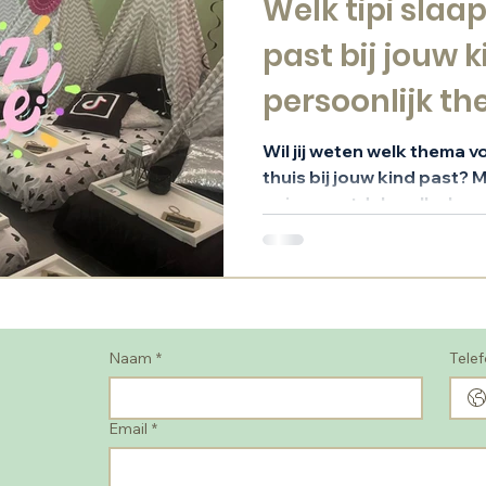
Welk tipi slaa
past bij jouw k
persoonlijk t
Wil jij weten welk thema v
thuis bij jouw kind past?
quiz en ontdek welk slaap
jouw kind past. Met expert
Naam
*
Tele
Email
*