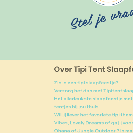
Stel je vra
Over Tipi Tent Slaapf
Zin in een tipi slaapfeestje?
Verzorg het dan met Tipitentslaa
Hét allerleukste slaapfeestje met 
tentjes bij jou thuis.
Wil jij liever het favoriete tipi the
Vibes
, Lovely Dreams of ga jij voo
Ohana of Jungle Outdoor ? In maar