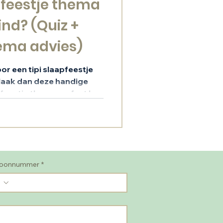
pfeestje thema
ind? (Quiz +
hema advies)
oor een tipi slaapfeestje
 Maak dan deze handige
feestje thema perfect bij
 tips!
foonnummer
*