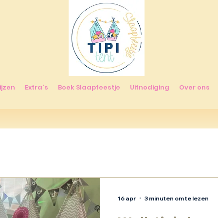
ijzen
Extra's
Boek Slaapfeestje
Uitnodiging
Over ons
16 apr
3 minuten om te lezen