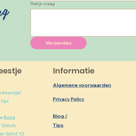
ag
Stel je vraag
Verzenden
eestje
Informatie
Algemene voorwaarden
pfeestje!
Privacy Policy
tipi
Blog /
ma
Ibiza
Tips
r Stitch
 liefst 12