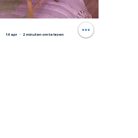
14 apr
2 minuten om te lezen
Wat is het meest gekozen
tipi slaapfeestje thema voor
een kinderfeestje thuis?
Ibiza Vibes tipi slaapfeestje; Populairste
thema Nederland. Ontdek waarom Ibiza
Vibes het populairste tipi slaapfeestje van
Nederland is. Rustig, stijlvol en perfect als
slaapfeestje voor meisjes thuis. Bekijk alle
thema’s!