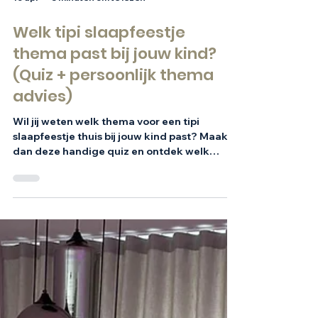
16 apr
3 minuten om te lezen
Welk tipi slaapfeestje
thema past bij jouw kind?
(Quiz + persoonlijk thema
advies)
Wil jij weten welk thema voor een tipi
slaapfeestje thuis bij jouw kind past? Maak
dan deze handige quiz en ontdek welk
slaapfeestje thema perfect bij jouw kind
past. Met expert tips!