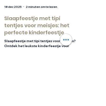
18 dec 2025
2 minuten om te lezen
Slaapfeestje met tipi
tentjes voor meisjes: het
perfecte kinderfeestje
Slaapfeestje met tipi tentjes voor meisjes?
Ontdek het leukste kinderfeestje voor
meisjes met sfeervolle thema’s, gezelligheid
en onvergetelijke herinneringen.
Stel je vraag