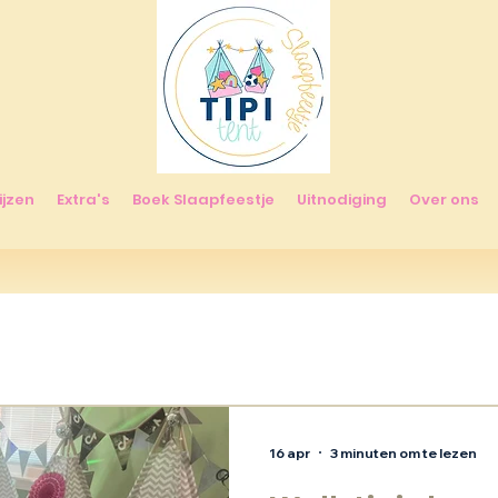
ijzen
Extra's
Boek Slaapfeestje
Uitnodiging
Over ons
16 apr
3 minuten om te lezen