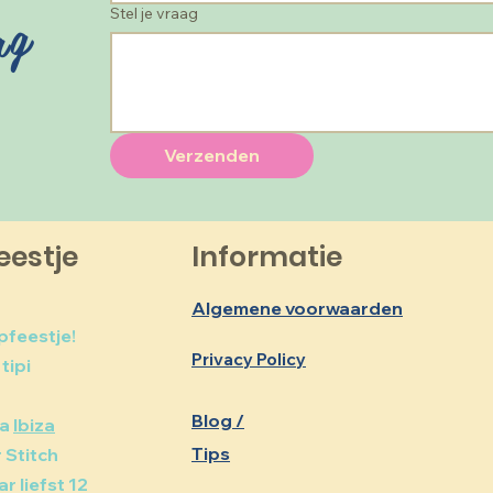
ag
Stel je vraag
Verzenden
eestje
Informatie
Algemene voorwaarden
pfeestje!
Privacy Policy
tipi
Blog /
ma
Ibiza
Tips
r Stitch
 liefst 12