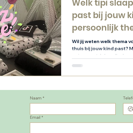
Welk tipi slaa
past bij jouw k
persoonlijk t
Wil jij weten welk thema v
thuis bij jouw kind past?
quiz en ontdek welk slaap
jouw kind past. Met expert
Naam
*
Tele
Email
*