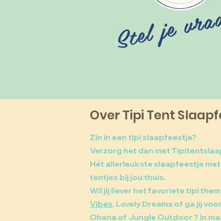
Stel je vra
Over Tipi Tent Slaapf
Zin in een tipi slaapfeestje?
Verzorg het dan met Tipitentslaa
Hét allerleukste slaapfeestje met 
tentjes bij jou thuis.
Wil jij liever het favoriete tipi the
Vibes
, Lovely Dreams of ga jij voo
Ohana of Jungle Outdoor ? In maar