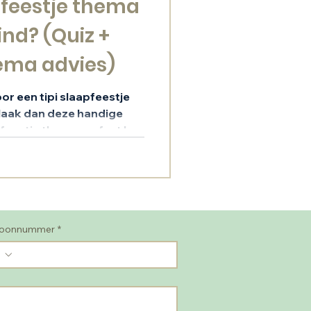
pfeestje thema
ind? (Quiz +
hema advies)
oor een tipi slaapfeestje
 Maak dan deze handige
feestje thema perfect bij
 tips!
foonnummer
*