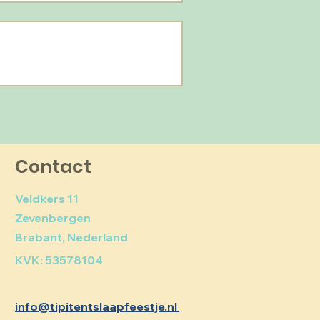
Contact
Veldkers 11
Zevenbergen
Brabant, Nederland
KVK: 53578104
info@tipitentslaapfeestje.nl